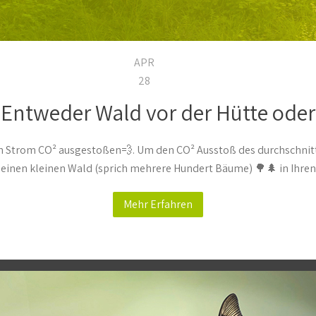
APR
28
– Entweder Wald vor der Hütte ode
n Strom CO² ausgestoßen💨. Um den CO² Ausstoß des durchschnittl
h einen kleinen Wald (sprich mehrere Hundert Bäume) 🌳🌲 in Ihr
Mehr Erfahren